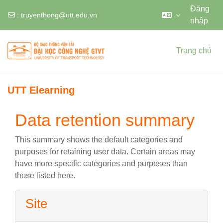
Đăng
:
truyenthong@utt.edu.vn
nhập
Chuyển tới nội dung chính
Trang chủ
UTT Elearning
Data retention summary
This summary shows the default categories and
purposes for retaining user data. Certain areas may
have more specific categories and purposes than
those listed here.
Site