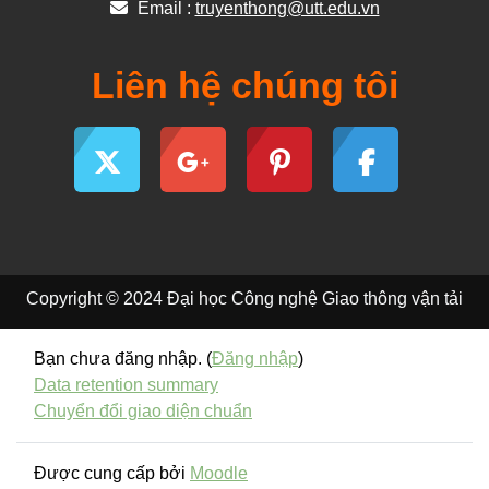
Email :
truyenthong@utt.edu.vn
Liên hệ chúng tôi
Copyright © 2024 Đại học Công nghệ Giao thông vận tải
Bạn chưa đăng nhập. (
Đăng nhập
)
Data retention summary
Chuyển đổi giao diện chuẩn
Được cung cấp bởi
Moodle