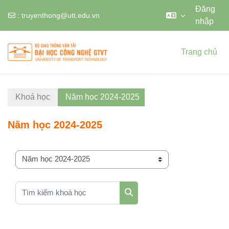
Đăng
:
truyenthong@utt.edu.vn
nhập
Chuyển tới nội dung chính
Trang chủ
Khoá học
Năm học 2024-2025
Năm học 2024-2025
Danh mục khoá học
Tìm kiếm khoá học
Tìm kiếm khoá học