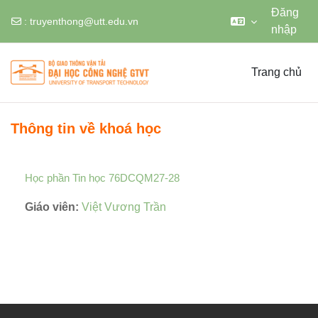
Đăng
:
truyenthong@utt.edu.vn
nhập
Chuyển tới nội dung chính
Trang chủ
Thông tin về khoá học
Học phần Tin học 76DCQM27-28
Giáo viên:
Việt Vương Trần