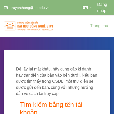
Đăng
:
truyenthong@utt.edu.vn
nhập
Chuyển tới nội dung chính
Trang chủ
Để lấy lại mật khẩu, hãy cung cấp kí danh
hay thư điện của bản vào bên dưới. Nếu bạn
được tìm thấy trong CSDL, một thư điện sẽ
được gửi đến bạn, cùng với những hướng
dẫn về cách tái truy cập.
Tìm kiếm bằng tên tài khoản
Tìm kiếm bằng tên tài
khoản