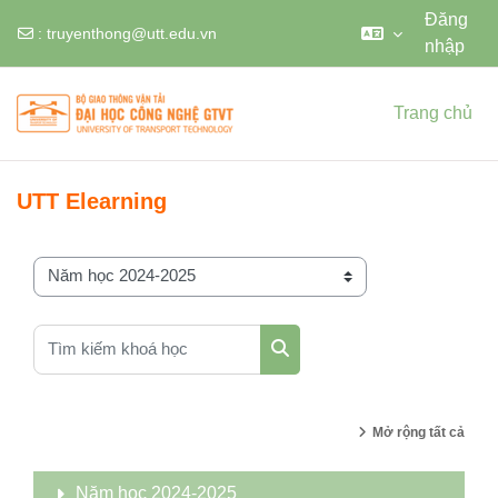
Đăng
:
truyenthong@utt.edu.vn
nhập
Chuyển tới nội dung chính
Trang chủ
UTT Elearning
Danh mục khoá học
Tìm kiếm khoá học
Tìm kiếm khoá học
Mở rộng tất cả
Năm học 2024-2025