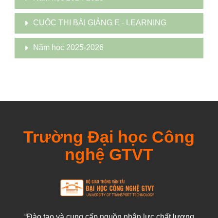
CUỘC THI BÀI GIẢNG E - LEARNING
Năm học 2025-2026
Trường Đại học Công
nghệ GTVT
“Đào tạo và cung cấp nguồn nhân lực chất lượng